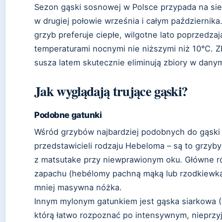
Sezon gąski sosnowej w Polsce przypada na sie
w drugiej połowie września i całym października
grzyb preferuje ciepłe, wilgotne lato poprzedzaj
temperaturami nocnymi nie niższymi niż 10°C. 
susza latem skutecznie eliminują zbiory w dany
Jak wyglądają trujące gąski?
Podobne gatunki
Wśród grzybów najbardziej podobnych do gąski
przedstawicieli rodzaju Hebeloma – są to grzyby
z matsutake przy niewprawionym oku. Główne r
zapachu (hebélomy pachną mąką lub rzodkiewką),
mniej masywna nóżka.
Innym mylonym gatunkiem jest gąska siarkowa (
którą łatwo rozpoznać po intensywnym, nieprz