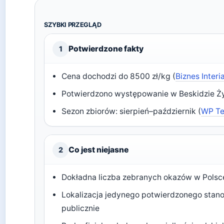
SZYBKI PRZEGLĄD
Potwierdzone fakty
1
Cena dochodzi do 8500 zł/kg (
Biznes Interi
Potwierdzono występowanie w Beskidzie Ż
Sezon zbiorów: sierpień–październik (
WP T
Co jest niejasne
2
Dokładna liczba zebranych okazów w Polsc
Lokalizacja jedynego potwierdzonego stan
publicznie