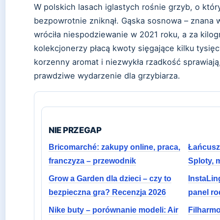
W polskich lasach iglastych rośnie grzyb, o któ
bezpowrotnie zniknął. Gąska sosnowa – znana w
wróciła niespodziewanie w 2021 roku, a za kilog
kolekcjonerzy płacą kwoty sięgające kilku tysięc
korzenny aromat i niezwykła rzadkość sprawiają
prawdziwe wydarzenie dla grzybiarza.
NIE PRZEGAP
Bricomarché: zakupy online, praca,
Łańcusz
franczyza – przewodnik
Sploty, 
Grow a Garden dla dzieci – czy to
InstaLin
bezpieczna gra? Recenzja 2026
panel ro
Nike buty – porównanie modeli: Air
Filharmo