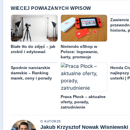
WIECEJ POWIAZANYCH WPISOW
Zawiercie
przewodni
historia, 
Białe tło do zdjęć – jak
Nintendo eShop w
zrobić i edytować
Polsce: logowanie,
karty, promocje
Spodnie narciarskie
Honda Civ
damskie – Ranking
najlepszy 
marek, ceny i porady
usterki | 
Praca Płock – aktualne
oferty, porady,
zatrudnienie
O AUTORZE
Jakub Krzysztof Nowak Wisniewski