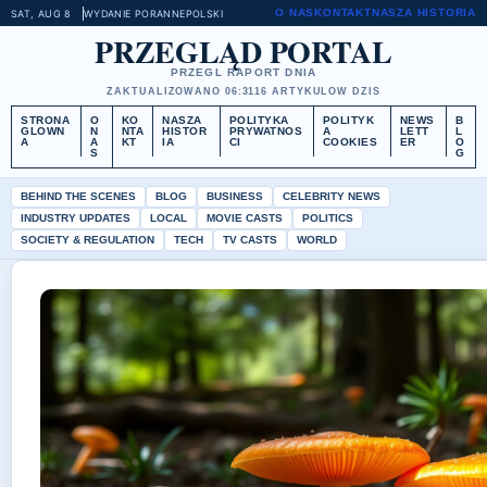
O NAS
KONTAKT
NASZA HISTORIA
SAT, AUG 8
WYDANIE PORANNE
POLSKI
PRZEGLĄD PORTAL
PRZEGL RAPORT DNIA
ZAKTUALIZOWANO 06:31
16 ARTYKULOW DZIS
STRONA
O
KO
NASZA
POLITYKA
POLITYK
NEWS
B
GLOWN
N
NTA
HISTOR
PRYWATNOS
A
LETT
L
A
A
KT
IA
CI
COOKIES
ER
O
S
G
BEHIND THE SCENES
BLOG
BUSINESS
CELEBRITY NEWS
INDUSTRY UPDATES
LOCAL
MOVIE CASTS
POLITICS
SOCIETY & REGULATION
TECH
TV CASTS
WORLD