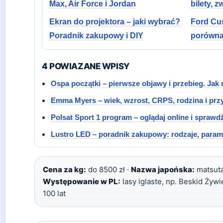
Max, Air Force i Jordan
bilety, 
Ekran do projektora – jaki wybrać?
Ford Cu
Poradnik zakupowy i DIY
porówna
4 POWIAZANE WPISY
Ospa początki – pierwsze objawy i przebieg. Jak
Emma Myers – wiek, wzrost, CRPS, rodzina i prz
Polsat Sport 1 program – oglądaj online i sprawd
Lustro LED – poradnik zakupowy: rodzaje, parame
Cena za kg:
do 8500 zł ·
Nazwa japońska:
matsuta
Występowanie w PL:
lasy iglaste, np. Beskid Żywi
100 lat