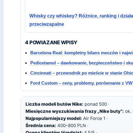
Whisky czy whiskey? Różnice, ranking i dział
przeciwzapalne
4 POWIAZANE WPISY
Barcelona Real: kompletny bilans meczów i najw
Pedicetamol – dawkowanie, bezpieczeństwo i sk
Cincinnati – przewodnik po mieście w stanie Ohi
Ford Custom – ceny, problemy, porównanie z VW
Liczba modeli butów Nike:
ponad 500 ·
Miesięczne wyszukiwania frazy „Nike buty”:
ok. 
Najpopularniejszy model:
Air Force 1 ·
Średnia cena:
400–800 PLN ·
Ocena klientów (średnia):
4.5/5 ·