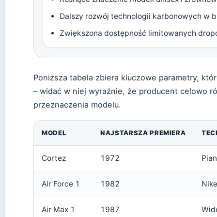
Dalszy rozwój technologii karbonowych w 
Zwiększona dostępność limitowanych drop
Poniższa tabela zbiera kluczowe parametry, któ
– widać w niej wyraźnie, że producent celowo r
przeznaczenia modelu.
MODEL
NAJSTARSZA PREMIERA
TEC
Cortez
1972
Pia
Air Force 1
1982
Nike
Air Max 1
1987
Wido