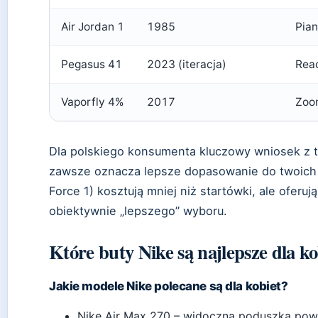
Air Jordan 1
1985
Pian
Pegasus 41
2023 (iteracja)
Reac
Vaporfly 4%
2017
Zoo
Dla polskiego konsumenta kluczowy wniosek z t
zawsze oznacza lepsze dopasowanie do twoich p
Force 1) kosztują mniej niż startówki, ale oferuj
obiektywnie „lepszego” wyboru.
Które buty Nike są najlepsze dla ko
Jakie modele Nike polecane są dla kobiet?
Nike Air Max 270 – widoczna poduszka powi