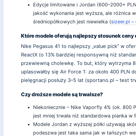
Edycje limitowane i Jordan (600–2000+ PLN)
jakość wykonania jest wyższa, ale różnica 
średniopółkowych jest niewielka (
sizeer.pl 
Które modele oferują najlepszy stosunek ceny 
Nike Pegasus 41 to najlepszy „value pick” w ofe
ReactX (o 13% bardziej responsywną niż standar
przewiewną cholewkę. To but, który wytrzyma 8
uplasowałby się Air Force 1: za około 400 PLN d
pielęgnacji posłuży 3–5 lat (sportano.pl – test tr
Czy droższe modele są trwalsze?
Niekoniecznie – Nike Vaporfly 4% (ok. 800
jest mniej trwała niż standardowa pianka w 
Modele Jordan z wyższej półki używają skór
podeszwa jest taka sama jak w tańszych we