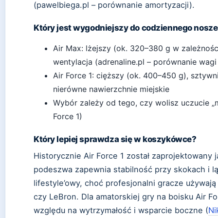
(pawelbiega.pl – porównanie amortyzacji).
Który jest wygodniejszy do codziennego nosze
Air Max: lżejszy (ok. 320–380 g w zależności
wentylacja (adrenaline.pl – porównanie wagi
Air Force 1: cięższy (ok. 400–450 g), sztywni
nierówne nawierzchnie miejskie
Wybór zależy od tego, czy wolisz uczucie „mi
Force 1)
Który lepiej sprawdza się w koszykówce?
Historycznie Air Force 1 został zaprojektowany 
podeszwa zapewnia stabilność przy skokach i lą
lifestyle’owy, choć profesjonalni gracze używaj
czy LeBron. Dla amatorskiej gry na boisku Air 
względu na wytrzymałość i wsparcie boczne (
Ni