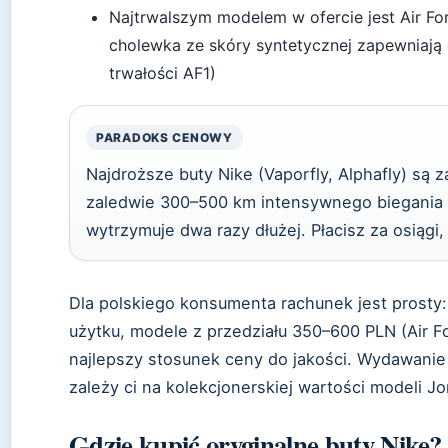
Najtrwalszym modelem w ofercie jest Air Fo
cholewka ze skóry syntetycznej zapewniają d
trwałości AF1)
PARADOKS CENOWY
Najdroższe buty Nike (Vaporfly, Alphafly) są
zaledwie 300–500 km intensywnego biegania 
wytrzymuje dwa razy dłużej. Płacisz za osiągi,
Dla polskiego konsumenta rachunek jest prosty:
użytku, modele z przedziału 350–600 PLN (Air Fo
najlepszy stosunek ceny do jakości. Wydawanie
zależy ci na kolekcjonerskiej wartości modeli J
Gdzie kupić oryginalne buty Nike?