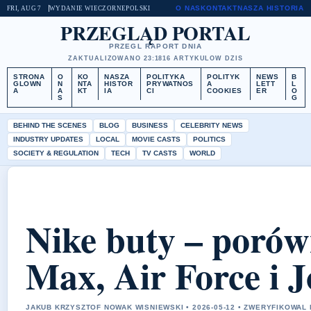
O NAS
KONTAKT
NASZA HISTORIA
FRI, AUG 7
WYDANIE WIECZORNE
POLSKI
PRZEGLĄD PORTAL
PRZEGL RAPORT DNIA
ZAKTUALIZOWANO 23:18
16 ARTYKULOW DZIS
STRONA
O
KO
NASZA
POLITYKA
POLITYK
NEWS
B
GLOWN
N
NTA
HISTOR
PRYWATNOS
A
LETT
L
A
A
KT
IA
CI
COOKIES
ER
O
S
G
BEHIND THE SCENES
BLOG
BUSINESS
CELEBRITY NEWS
INDUSTRY UPDATES
LOCAL
MOVIE CASTS
POLITICS
SOCIETY & REGULATION
TECH
TV CASTS
WORLD
Nike buty – porów
Max, Air Force i 
JAKUB KRZYSZTOF NOWAK WISNIEWSKI • 2026-05-12 • ZWERYFIKOWAL 