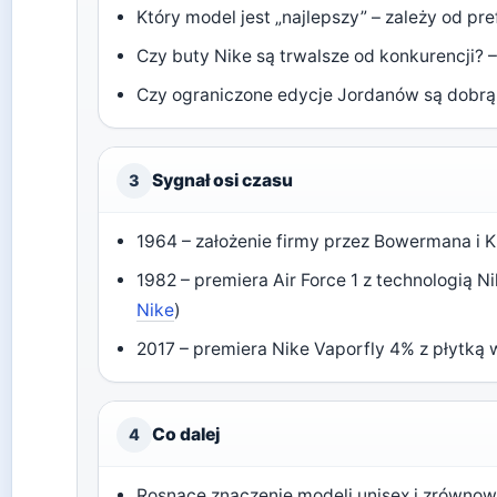
Który model jest „najlepszy” – zależy od pr
Czy buty Nike są trwalsze od konkurencji?
Czy ograniczone edycje Jordanów są dobrą
Sygnał osi czasu
3
1964 – założenie firmy przez Bowermana i K
1982 – premiera Air Force 1 z technologią Ni
Nike
)
2017 – premiera Nike Vaporfly 4% z płytką
Co dalej
4
Rosnące znaczenie modeli unisex i zrówno