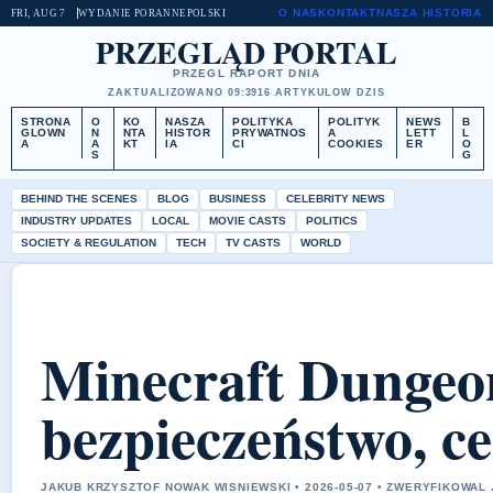
O NAS
KONTAKT
NASZA HISTORIA
FRI, AUG 7
WYDANIE PORANNE
POLSKI
PRZEGLĄD PORTAL
PRZEGL RAPORT DNIA
ZAKTUALIZOWANO 09:39
16 ARTYKULOW DZIS
STRONA
O
KO
NASZA
POLITYKA
POLITYK
NEWS
B
GLOWN
N
NTA
HISTOR
PRYWATNOS
A
LETT
L
A
A
KT
IA
CI
COOKIES
ER
O
S
G
BEHIND THE SCENES
BLOG
BUSINESS
CELEBRITY NEWS
INDUSTRY UPDATES
LOCAL
MOVIE CASTS
POLITICS
SOCIETY & REGULATION
TECH
TV CASTS
WORLD
Minecraft Dungeo
bezpieczeństwo, ce
JAKUB KRZYSZTOF NOWAK WISNIEWSKI • 2026-05-07 • ZWERYFIKOWAL