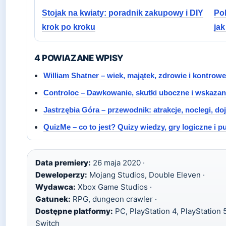
Stojak na kwiaty: poradnik zakupowy i DIY
Pob
krok po kroku
ja
4 POWIAZANE WPISY
William Shatner – wiek, majątek, zdrowie i kontrowe
Controloc – Dawkowanie, skutki uboczne i wskazan
Jastrzębia Góra – przewodnik: atrakcje, noclegi, do
QuizMe – co to jest? Quizy wiedzy, gry logiczne i p
Data premiery:
26 maja 2020 ·
Deweloperzy:
Mojang Studios, Double Eleven ·
Wydawca:
Xbox Game Studios ·
Gatunek:
RPG, dungeon crawler ·
Dostępne platformy:
PC, PlayStation 4, PlayStation
Switch