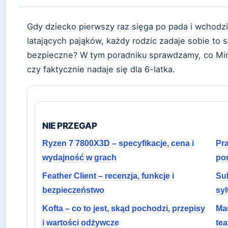
Gdy dziecko pierwszy raz sięga po pada i wchodzi
latających pająków, każdy rodzic zadaje sobie to
bezpieczne? W tym poradniku sprawdzamy, co Minec
czy faktycznie nadaje się dla 6-latka.
NIE PRZEGAP
Ryzen 7 7800X3D – specyfikacje, cena i
Pra
wydajność w grach
po
Feather Client – recenzja, funkcje i
Su
bezpieczeństwo
sy
Kofta – co to jest, skąd pochodzi, przepisy
Mar
i wartości odżywcze
tea