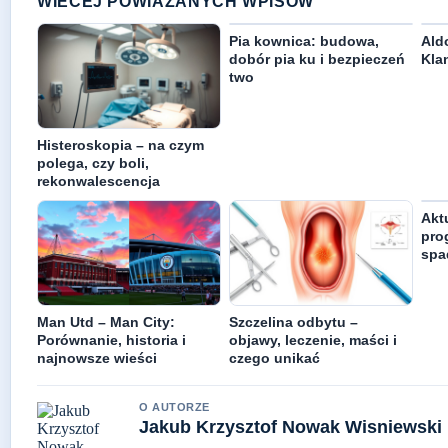
WIECEJ POWIAZANYCH WPISOW
Pia kownica: budowa,
Ald
dobór pia ku i bezpieczeń
Klan
two
Histeroskopia – na czym
polega, czy boli,
rekonwalescencja
Akt
pro
spa
Man Utd – Man City:
Szczelina odbytu –
Porównanie, historia i
objawy, leczenie, maści i
najnowsze wieści
czego unikać
O AUTORZE
Jakub Krzysztof Nowak Wisniewski