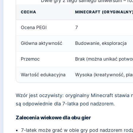
Dwie gry z tego samego uniwersum – róż
CECHA
MINECRAFT (ORYGINALNY
Ocena PEGI
7
Główna aktywność
Budowanie, eksploracja
Przemoc
Brak (można unikać potwo
Wartość edukacyjna
Wysoka (kreatywność, pl
Wzór jest oczywisty: oryginalny Minecraft stawia
są odpowiednie dla 7-latka pod nadzorem.
Zalecenia wiekowe dla obu gier
7-latek może grać w obie gry pod nadzorem rodzi