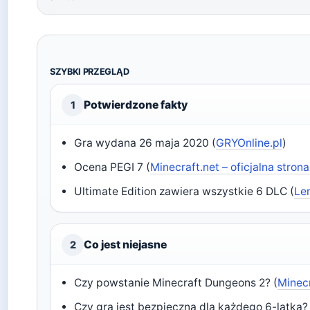
SZYBKI PRZEGLĄD
Potwierdzone fakty
1
Gra wydana 26 maja 2020 (
GRYOnline.pl
)
Ocena PEGI 7 (
Minecraft.net – oficjalna stro
Ultimate Edition zawiera wszystkie 6 DLC (
Le
Co jest niejasne
2
Czy powstanie Minecraft Dungeons 2? (
Minec
Czy gra jest bezpieczna dla każdego 6-latka? 