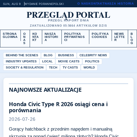
O NAS
KONTAKT
NASZA HISTORIA
SUN, AUG 9
WYDANIE PORANNE
POLSKI
PRZEGLĄD PORTAL
PRZEGL RAPORT DNIA
ZAKTUALIZOWANO 05:56
64 ARTYKULOW DZIS
STRONA
O
KO
NASZA
POLITYKA
POLITYKA
NEWS
B
GLOWNA
N
NTA
HISTORI
PRYWATNOS
COOKIES
LETTE
L
A
KT
A
CI
R
O
S
G
BEHIND THE SCENES
BLOG
BUSINESS
CELEBRITY NEWS
INDUSTRY UPDATES
LOCAL
MOVIE CASTS
POLITICS
SOCIETY & REGULATION
TECH
TV CASTS
WORLD
NAJNOWSZE AKTUALIZACJE
Honda Civic Type R 2026 osiągi cena i
porównania
2026-07-26
Gorący hatchback z przednim napędem i manualną
skrzynią za ponad ćwierć miliona złotych? Honda Civic