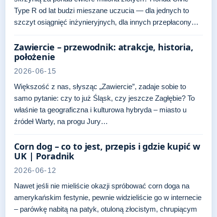
Type R od lat budzi mieszane uczucia — dla jednych to
szczyt osiągnięć inżynieryjnych, dla innych przepłacony…
Zawiercie – przewodnik: atrakcje, historia,
położenie
2026-06-15
Większość z nas, słysząc „Zawiercie”, zadaje sobie to
samo pytanie: czy to już Śląsk, czy jeszcze Zagłębie? To
właśnie ta geograficzna i kulturowa hybryda – miasto u
źródeł Warty, na progu Jury…
Corn dog – co to jest, przepis i gdzie kupić w
UK | Poradnik
2026-06-12
Nawet jeśli nie mieliście okazji spróbować corn doga na
amerykańskim festynie, pewnie widzieliście go w internecie
– parówkę nabitą na patyk, otuloną złocistym, chrupiącym