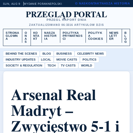
O NAS
KONTAKT
NASZA HISTORIA
SUN, AUG 9
WYDANIE PORANNE
POLSKI
PRZEGLĄD PORTAL
PRZEGL RAPORT DNIA
ZAKTUALIZOWANO 06:33
16 ARTYKULOW DZIS
STRONA
O
KO
NASZA
POLITYKA
POLITYK
NEWS
B
GLOWN
N
NTA
HISTOR
PRYWATNOS
A
LETT
L
A
A
KT
IA
CI
COOKIES
ER
O
S
G
BEHIND THE SCENES
BLOG
BUSINESS
CELEBRITY NEWS
INDUSTRY UPDATES
LOCAL
MOVIE CASTS
POLITICS
SOCIETY & REGULATION
TECH
TV CASTS
WORLD
Arsenal Real
Madryt –
Zwycięstwo 5-1 i