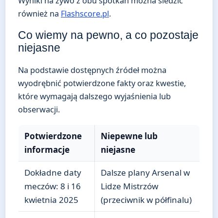
Wyniki na żywo z obu spotkań można śledzić
również na
Flashscore.pl
.
Co wiemy na pewno, a co pozostaje
niejasne
Na podstawie dostępnych źródeł można
wyodrębnić potwierdzone fakty oraz kwestie,
które wymagają dalszego wyjaśnienia lub
obserwacji.
Potwierdzone
Niepewne lub
informacje
niejasne
Dokładne daty
Dalsze plany Arsenal w
meczów: 8 i 16
Lidze Mistrzów
kwietnia 2025
(przeciwnik w półfinalu)