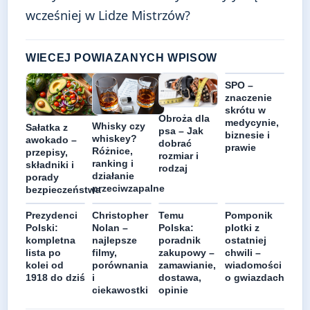
wcześniej w Lidze Mistrzów?
WIECEJ POWIAZANYCH WPISOW
SPO –
znaczenie
skrótu w
Obroża dla
medycynie,
Whisky czy
Sałatka z
psa – Jak
biznesie i
whiskey?
awokado –
dobrać
prawie
Różnice,
przepisy,
rozmiar i
ranking i
składniki i
rodzaj
działanie
porady
przeciwzapalne
bezpieczeństwa
Prezydenci
Christopher
Temu
Pomponik
Polski:
Nolan –
Polska:
plotki z
kompletna
najlepsze
poradnik
ostatniej
lista po
filmy,
zakupowy –
chwili –
kolei od
porównania
zamawianie,
wiadomości
1918 do dziś
i
dostawa,
o gwiazdach
ciekawostki
opinie