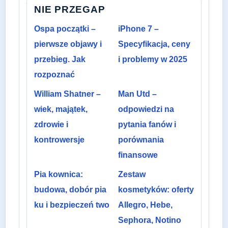
NIE PRZEGAP
Ospa początki –
iPhone 7 –
pierwsze objawy i
Specyfikacja, ceny
przebieg. Jak
i problemy w 2025
rozpoznać
William Shatner –
Man Utd –
wiek, majątek,
odpowiedzi na
zdrowie i
pytania fanów i
kontrowersje
porównania
finansowe
Pia kownica:
Zestaw
budowa, dobór pia
kosmetyków: oferty
ku i bezpieczeń two
Allegro, Hebe,
Sephora, Notino