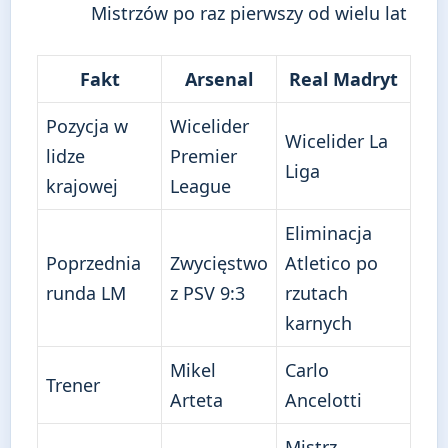
Mistrzów po raz pierwszy od wielu lat
Fakt
Arsenal
Real Madryt
Pozycja w
Wicelider
Wicelider La
lidze
Premier
Liga
krajowej
League
Eliminacja
Poprzednia
Zwycięstwo
Atletico po
runda LM
z PSV 9:3
rzutach
karnych
Mikel
Carlo
Trener
Arteta
Ancelotti
Mistrz