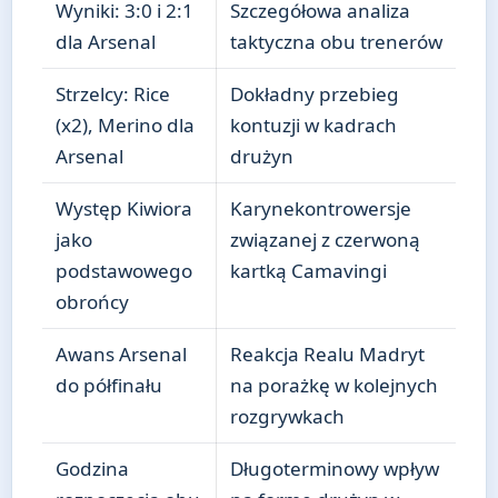
Wyniki: 3:0 i 2:1
Szczegółowa analiza
dla Arsenal
taktyczna obu trenerów
Strzelcy: Rice
Dokładny przebieg
(x2), Merino dla
kontuzji w kadrach
Arsenal
drużyn
Występ Kiwiora
Karynekontrowersje
jako
związanej z czerwoną
podstawowego
kartką Camavingi
obrońcy
Awans Arsenal
Reakcja Realu Madryt
do półfinału
na porażkę w kolejnych
rozgrywkach
Godzina
Długoterminowy wpływ