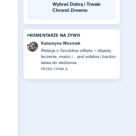
Wybrać Dobrą i Trwale
Chronić Drewno
KOMENTARZE NA ZYWO
Michal Kaminski
Bardzo dobra weryfikacja wokol Man
Utd – odpowiedzi na pytania fanów....
Wiecej redakcji powinno pisac w ten
sposob.
3 MIN TEMU