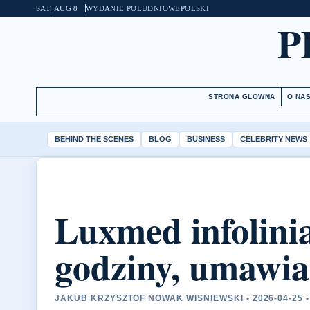
SAT, AUG 8
WYDANIE POLUDNIOWE
POLSKI
P
STRONA GLOWNA
O NA
BEHIND THE SCENES
BLOG
BUSINESS
CELEBRITY NEWS
Luxmed infolinia
godziny, umawia
JAKUB KRZYSZTOF NOWAK WISNIEWSKI • 2026-04-25