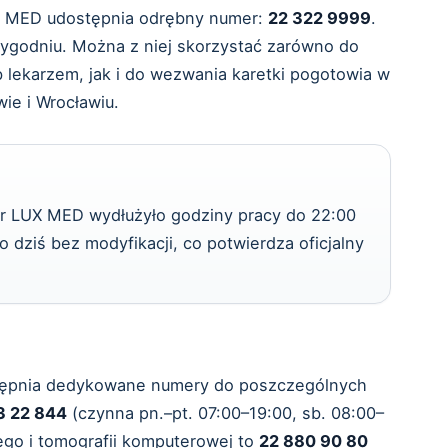
X MED udostępnia odrębny numer:
22 322 9999
.
 tygodniu. Można z niej skorzystać zarówno do
ub lekarzem, jak i do wezwania karetki pogotowia w
ie i Wrocławiu.
er LUX MED wydłużyło godziny pracy do 22:00
 dziś bez modyfikacji, co potwierdza oficjalny
ostępnia dedykowane numery do poszczególnych
3 22 844
(czynna pn.–pt. 07:00–19:00, sb. 08:00–
go i tomografii komputerowej to
22 880 90 80