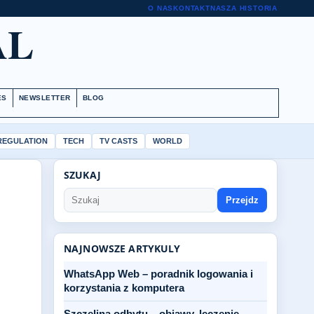
O NAS
KONTAKT
NASZA HISTORIA
AL
ES
NEWSLETTER
BLOG
 REGULATION
TECH
TV CASTS
WORLD
SZUKAJ
Przejdz
NAJNOWSZE ARTYKULY
WhatsApp Web – poradnik logowania i
korzystania z komputera
Szczelina odbytu – objawy, leczenie,