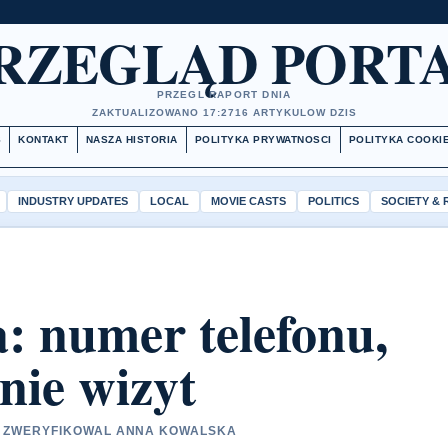
RZEGLĄD PORT
PRZEGL RAPORT DNIA
ZAKTUALIZOWANO 17:27
16 ARTYKULOW DZIS
S
KONTAKT
NASZA HISTORIA
POLITYKA PRYWATNOSCI
POLITYKA COOKI
INDUSTRY UPDATES
LOCAL
MOVIE CASTS
POLITICS
SOCIETY &
: numer telefonu,
nie wizyt
 • ZWERYFIKOWAL ANNA KOWALSKA