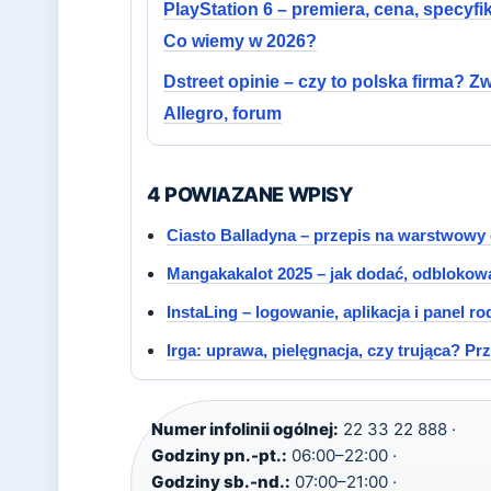
PlayStation 6 – premiera, cena, specyfik
Co wiemy w 2026?
Dstreet opinie – czy to polska firma? Zw
Allegro, forum
4 POWIAZANE WPISY
Ciasto Balladyna – przepis na warstwowy 
Mangakakalot 2025 – jak dodać, odblokowa
InstaLing – logowanie, aplikacja i panel ro
Irga: uprawa, pielęgnacja, czy trująca? P
Numer infolinii ogólnej:
22 33 22 888 ·
Godziny pn.-pt.:
06:00–22:00 ·
Godziny sb.-nd.:
07:00–21:00 ·