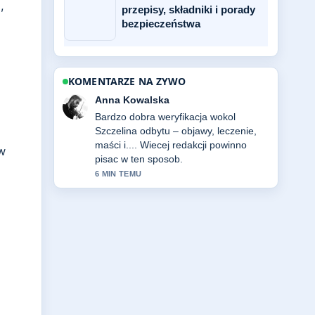
,
przepisy, składniki i porady
bezpieczeństwa
KOMENTARZE NA ZYWO
Jan Nowak
Swietne podsumowanie tematu Man
Utd – odpowiedzi na pytania fanów....
To najjasniejsze streszczenie, jakie
w
dzis widzialem.
8 MIN TEMU