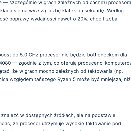
ie — szczególnie w grach zależnych od cache’u procesora
ekłada się na wyższą liczbę klatek na sekundę. Według
ieść poprawę wydajności nawet o 20%, choć trzeba
.
boost do 5.0 GHz procesor nie będzie bottleneckem dla
 4080 — zgodnie z tym, co oferują producenci komputeró
ętać, że w grach mocno zależnych od taktowania (np.
żnica względem tańszego Ryzen 5 może być mniejsza, niż
 znaleźć w dostępnych źródłach, ale na podstawie
widać, że procesor utrzymuje wysokie taktowanie pod