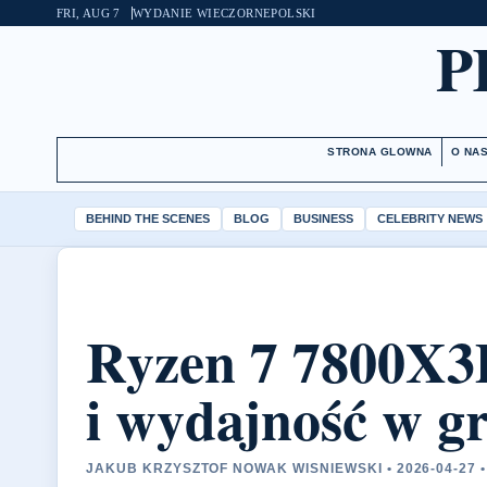
FRI, AUG 7
WYDANIE WIECZORNE
POLSKI
P
STRONA GLOWNA
O NA
BEHIND THE SCENES
BLOG
BUSINESS
CELEBRITY NEWS
Ryzen 7 7800X3D
i wydajność w g
JAKUB KRZYSZTOF NOWAK WISNIEWSKI • 2026-04-27 •