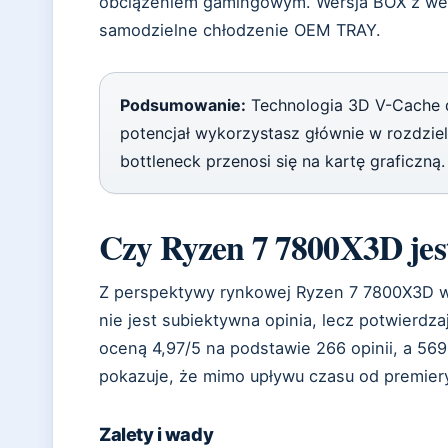
obciążeniem gamingowym. Wersja BOX z wen
samodzielne chłodzenie OEM TRAY.
Podsumowanie:
Technologia 3D V-Cache d
potencjał wykorzystasz głównie w rozdzie
bottleneck przenosi się na kartę graficzną.
Czy Ryzen 7 7800X3D jest
Z perspektywy rynkowej Ryzen 7 7800X3D wc
nie jest subiektywna opinia, lecz potwierdz
oceną 4,97/5 na podstawie 266 opinii, a 569
pokazuje, że mimo upływu czasu od premiery,
Zalety i wady