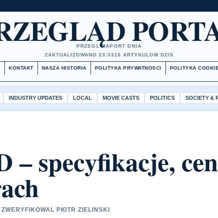
RZEGLĄD PORT
PRZEGL RAPORT DNIA
ZAKTUALIZOWANO 23:33
16 ARTYKULOW DZIS
S
KONTAKT
NASZA HISTORIA
POLITYKA PRYWATNOSCI
POLITYKA COOKI
INDUSTRY UPDATES
LOCAL
MOVIE CASTS
POLITICS
SOCIETY &
 – specyfikacje, ce
rach
 ZWERYFIKOWAL PIOTR ZIELINSKI