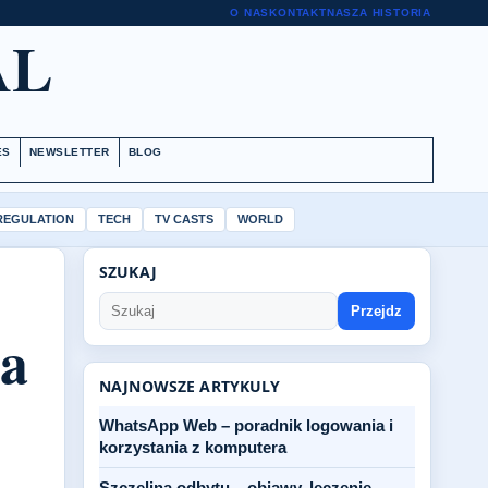
O NAS
KONTAKT
NASZA HISTORIA
AL
ES
NEWSLETTER
BLOG
 REGULATION
TECH
TV CASTS
WORLD
SZUKAJ
Przejdz
na
NAJNOWSZE ARTYKULY
WhatsApp Web – poradnik logowania i
korzystania z komputera
Szczelina odbytu – objawy, leczenie,