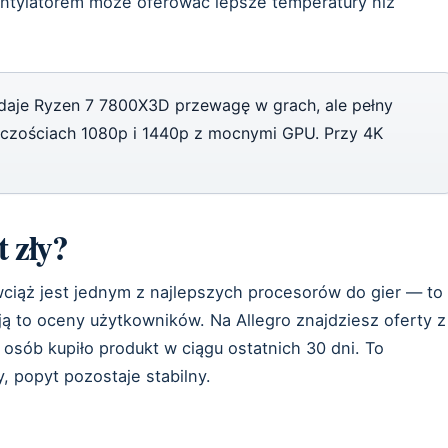
tylatorem może oferować lepsze temperatury niż
aje Ryzen 7 7800X3D przewagę w grach, ale pełny
lczościach 1080p i 1440p z mocnymi GPU. Przy 4K
 zły?
iąż jest jednym z najlepszych procesorów do gier — to
ają to oceny użytkowników. Na Allegro znajdziesz oferty z
 osób kupiło produkt w ciągu ostatnich 30 dni. To
 popyt pozostaje stabilny.