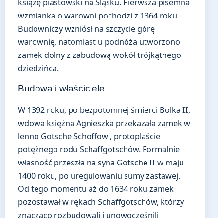
książę piastowski na Śląsku. Pierwsza pisemna
wzmianka o warowni pochodzi z 1364 roku.
Budowniczy wzniósł na szczycie górę
warownię, natomiast u podnóża utworzono
zamek dolny z zabudową wokół trójkątnego
dziedzińca.
Budowa i właściciele
W 1392 roku, po bezpotomnej śmierci Bolka II,
wdowa księżna Agnieszka przekazała zamek w
lenno Gotsche Schoffowi, protoplaście
potężnego rodu Schaffgotschów. Formalnie
własność przeszła na syna Gotsche II w maju
1400 roku, po uregulowaniu sumy zastawej.
Od tego momentu aż do 1634 roku zamek
pozostawał w rękach Schaffgotschów, którzy
znacząco rozbudowali i unowocześnili