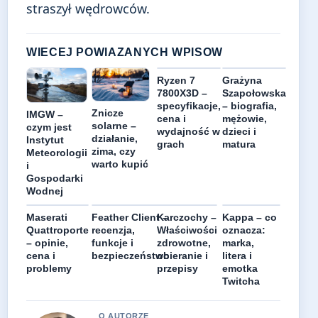
straszył wędrowców.
WIECEJ POWIAZANYCH WPISOW
Ryzen 7
Grażyna
7800X3D –
Szapołowska
specyfikacje,
– biografia,
Znicze
IMGW –
cena i
mężowie,
solarne –
czym jest
wydajność w
dzieci i
działanie,
Instytut
grach
matura
zima, czy
Meteorologii
warto kupić
i
Gospodarki
Wodnej
Maserati
Feather Client –
Karczochy –
Kappa – co
Quattroporte
recenzja,
Właściwości
oznacza:
– opinie,
funkcje i
zdrowotne,
marka,
cena i
bezpieczeństwo
obieranie i
litera i
problemy
przepisy
emotka
Twitcha
O AUTORZE