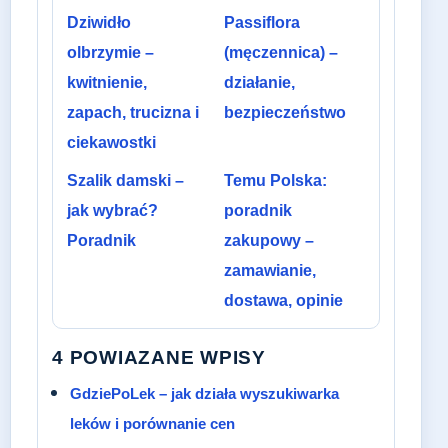
Dziwidło
Passiflora
olbrzymie –
(męczennica) –
kwitnienie,
działanie,
zapach, trucizna i
bezpieczeństwo
ciekawostki
Szalik damski –
Temu Polska:
jak wybrać?
poradnik
Poradnik
zakupowy –
zamawianie,
dostawa, opinie
4 POWIAZANE WPISY
GdziePoLek – jak działa wyszukiwarka
leków i porównanie cen