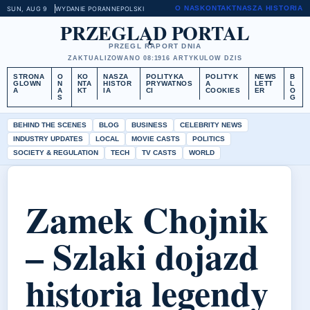
O NAS
KONTAKT
NASZA HISTORIA
SUN, AUG 9
WYDANIE PORANNE
POLSKI
PRZEGLĄD PORTAL
PRZEGL RAPORT DNIA
ZAKTUALIZOWANO 08:19
16 ARTYKULOW DZIS
STRONA
O
KO
NASZA
POLITYKA
POLITYK
NEWS
B
GLOWN
N
NTA
HISTOR
PRYWATNOS
A
LETT
L
A
A
KT
IA
CI
COOKIES
ER
O
S
G
BEHIND THE SCENES
BLOG
BUSINESS
CELEBRITY NEWS
INDUSTRY UPDATES
LOCAL
MOVIE CASTS
POLITICS
SOCIETY & REGULATION
TECH
TV CASTS
WORLD
Zamek Chojnik
– Szlaki dojazd
historia legendy