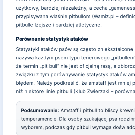
użytkowy, bardziej niezależny, a cecha „gameness
przypisywana właśnie pitbullom (Wamiz.pl – defini
pitbulle lżejsze i bardziej atletyczne.
Porównanie statystyk ataków
Statystyki ataków psów są często zniekształcone 
nazywa każdym psem typu terierowego „pitbullem
że termin „pit bull” nie jest oficjalną rasą, a zbior
związku z tym porównywanie statystyk ataków amst
błędem. Należy podkreślić, że amstaff jest mniej 
niż niektóre linie pitbulli (Klub Zwierzaki – poró
Podsumowanie:
Amstaff i pitbull to bliscy krewni
temperamencie. Dla osoby szukającej psa rodzin
wyborem, podczas gdy pitbull wymaga doświadc