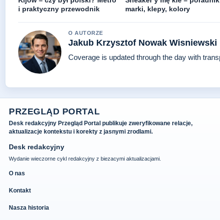
Kijów – czy był polski? Metro
Sneaker y mę kie – poradnik
i praktyczny przewodnik
marki, klepy, kolory
O AUTORZE
Jakub Krzysztof Nowak Wisniewski
Coverage is updated through the day with tran
PRZEGLĄD PORTAL
Desk redakcyjny Przegląd Portal publikuje zweryfikowane relacje,
aktualizacje kontekstu i korekty z jasnymi zrodlami.
Desk redakcyjny
Wydanie wieczorne cykl redakcyjny z biezacymi aktualizacjami.
O nas
Kontakt
Nasza historia