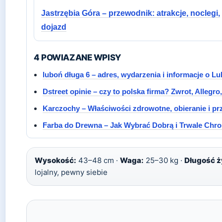
Jastrzębia Góra – przewodnik: atrakcje, noclegi,
dojazd
4 POWIAZANE WPISY
luboń długa 6 – adres, wydarzenia i informacje o L
Dstreet opinie – czy to polska firma? Zwrot, Allegro
Karczochy – Właściwości zdrowotne, obieranie i pr
Farba do Drewna – Jak Wybrać Dobrą i Trwale Chr
Wysokość:
43–48 cm ·
Waga:
25–30 kg ·
Długość ż
lojalny, pewny siebie