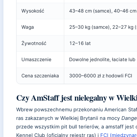
Wysokość
43–48 cm (samce), 40–46 cm 
Waga
25–30 kg (samce), 22–27 kg (
Żywotność
12–16 lat
Umaszczenie
Dowolne jednolite, łaciate lu
Cena szczeniaka
3000–6000 zł z hodowli FCI
Czy AmStaff jest nielegalny w Wielki
Wbrew powszechnemu przekonaniu American Stafford
ras zakazanych w Wielkiej Brytanii na mocy
Dange
przede wszystkim pit bull terierów, a amstaff je
Kennel Club (oficjalny rejestr ras) i
FCI (międzyna