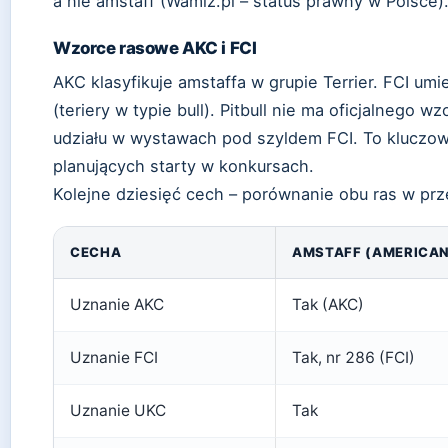
a nie amstaff (Wamiz.pl – status prawny w Polsce)
Wzorce rasowe AKC i FCI
AKC klasyfikuje amstaffa w grupie Terrier. FCI umie
(teriery w typie bull). Pitbull nie ma oficjalnego 
udziału w wystawach pod szyldem FCI. To kluczowa
planujących starty w konkursach.
Kolejne dziesięć cech – porównanie obu ras w przej
CECHA
AMSTAFF (AMERICAN
Uznanie AKC
Tak (AKC)
Uznanie FCI
Tak, nr 286 (FCI)
Uznanie UKC
Tak