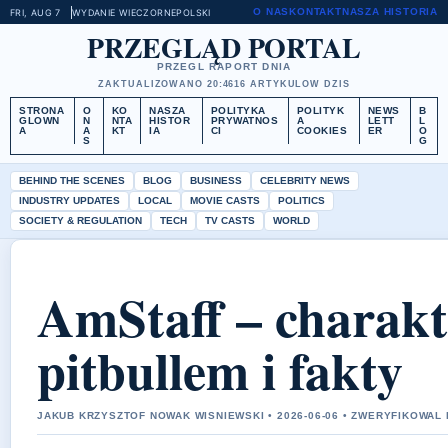
O NAS
KONTAKT
NASZA HISTORIA
FRI, AUG 7
WYDANIE WIECZORNE
POLSKI
PRZEGLĄD PORTAL
PRZEGL RAPORT DNIA
ZAKTUALIZOWANO 20:46
16 ARTYKULOW DZIS
STRONA
O
KO
NASZA
POLITYKA
POLITYK
NEWS
B
GLOWN
N
NTA
HISTOR
PRYWATNOS
A
LETT
L
A
A
KT
IA
CI
COOKIES
ER
O
S
G
BEHIND THE SCENES
BLOG
BUSINESS
CELEBRITY NEWS
INDUSTRY UPDATES
LOCAL
MOVIE CASTS
POLITICS
SOCIETY & REGULATION
TECH
TV CASTS
WORLD
AmStaff – charakt
pitbullem i fakty
JAKUB KRZYSZTOF NOWAK WISNIEWSKI • 2026-06-06 • ZWERYFIKOWAL 