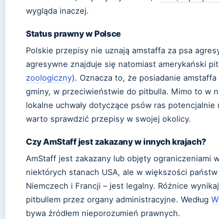
wygląda inaczej.
Status prawny w Polsce
Polskie przepisy nie uznają amstaffa za psa agr
agresywne znajduje się natomiast amerykański pitb
zoologiczny
). Oznacza to, że posiadanie amstaff
gminy, w przeciwieństwie do pitbulla. Mimo to w
lokalne uchwały dotyczące psów ras potencjalnie
warto sprawdzić przepisy w swojej okolicy.
Czy AmStaff jest zakazany w innych krajach?
AmStaff jest zakazany lub objęty ograniczeniami w k
niektórych stanach USA, ale w większości państw
Niemczech i Francji – jest legalny. Różnice wynik
pitbullem przez organy administracyjne. Według
Wi
bywa źródłem nieporozumień prawnych.