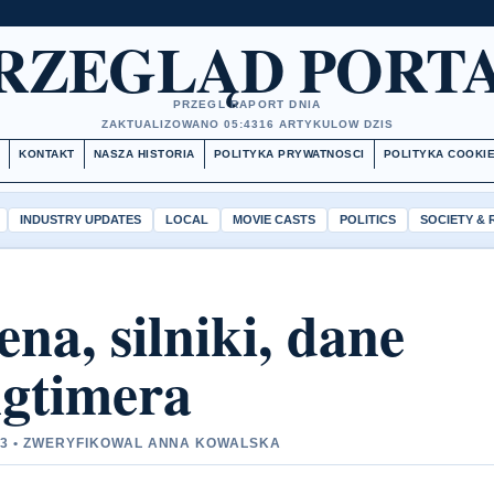
RZEGLĄD PORT
PRZEGL RAPORT DNIA
ZAKTUALIZOWANO 05:43
16 ARTYKULOW DZIS
S
KONTAKT
NASZA HISTORIA
POLITYKA PRYWATNOSCI
POLITYKA COOKI
INDUSTRY UPDATES
LOCAL
MOVIE CASTS
POLITICS
SOCIETY &
ena, silniki, dane
ngtimera
-23 • ZWERYFIKOWAL ANNA KOWALSKA