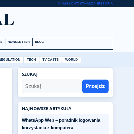
O NAS
KONTAKT
NASZA HISTORIA
AL
ES
NEWSLETTER
BLOG
 REGULATION
TECH
TV CASTS
WORLD
SZUKAJ
Przejdz
NAJNOWSZE ARTYKULY
WhatsApp Web – poradnik logowania i
korzystania z komputera