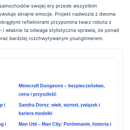
ch samochodów swojej ery przede wszystkim
ywołuje skrajne emocje. Projekt nadwozia z dwoma
krągłymi reflektorami przypomina twarz robota z
 – i właśnie ta odwaga stylistyczna sprawia, że ponad
 coraz bardziej rozchwytywanym youngtimerem.
Minecraft Dungeons – bezpieczeństwo,
cena i przyszłość
p i
Sandra Dorsz: wiek, wzrost, związek i
kariera modelki
g i
Man Utd – Man City: Porównanie, historia i