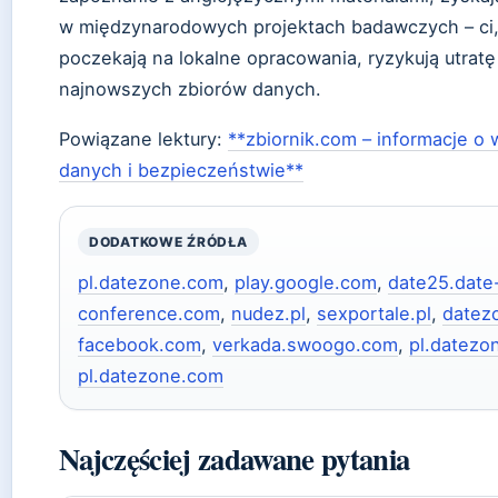
w międzynarodowych projektach badawczych – ci,
poczekają na lokalne opracowania, ryzykują utrat
najnowszych zbiorów danych.
Powiązane lektury:
**zbiornik.com – informacje o 
danych i bezpieczeństwie**
DODATKOWE ŹRÓDŁA
pl.datezone.com
,
play.google.com
,
date25.date
conference.com
,
nudez.pl
,
sexportale.pl
,
datez
facebook.com
,
verkada.swoogo.com
,
pl.datezo
pl.datezone.com
Najczęściej zadawane pytania