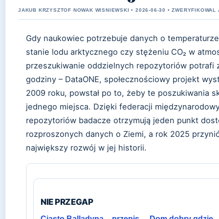
JAKUB KRZYSZTOF NOWAK WISNIEWSKI • 2026-06-30 • ZWERYFIKOWA
Gdy naukowiec potrzebuje danych o temperaturz
stanie lodu arktycznego czy stężeniu CO₂ w atmo
przeszukiwanie oddzielnych repozytoriów potrafi z
godziny – DataONE, społecznościowy projekt wys
2009 roku, powstał po to, żeby te poszukiwania s
jednego miejsca. Dzięki federacji międzynarodow
repozytoriów badacze otrzymują jeden punkt dos
rozproszonych danych o Ziemi, a rok 2025 przynió
największy rozwój w jej historii.
NIE PRZEGAP
Ciasto Balladyna – przepis
Dom dobry gdzie