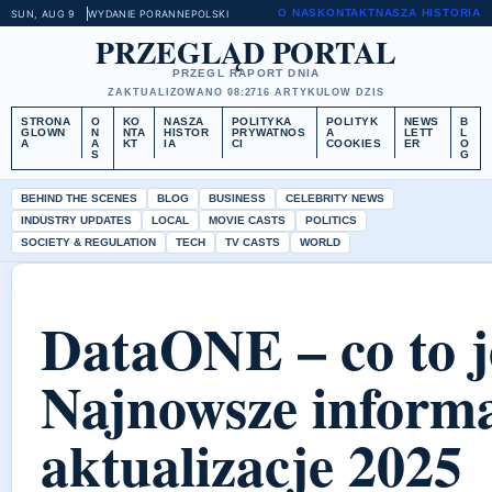
O NAS
KONTAKT
NASZA HISTORIA
SUN, AUG 9
WYDANIE PORANNE
POLSKI
PRZEGLĄD PORTAL
PRZEGL RAPORT DNIA
ZAKTUALIZOWANO 08:27
16 ARTYKULOW DZIS
STRONA
O
KO
NASZA
POLITYKA
POLITYK
NEWS
B
GLOWN
N
NTA
HISTOR
PRYWATNOS
A
LETT
L
A
A
KT
IA
CI
COOKIES
ER
O
S
G
BEHIND THE SCENES
BLOG
BUSINESS
CELEBRITY NEWS
INDUSTRY UPDATES
LOCAL
MOVIE CASTS
POLITICS
SOCIETY & REGULATION
TECH
TV CASTS
WORLD
DataONE – co to j
Najnowsze informa
aktualizacje 2025