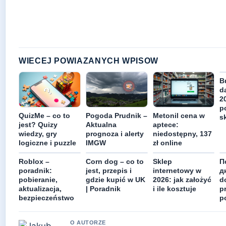
WIECEJ POWIAZANYCH WPISOW
B
d
2
p
QuizMe – co to
Pogoda Prudnik –
Metonil cena w
s
jest? Quizy
Aktualna
aptece:
wiedzy, gry
prognoza i alerty
niedostępny, 137
logiczne i puzzle
IMGW
zł online
Roblox –
Corn dog – co to
Sklep
П
poradnik:
jest, przepis i
internetowy w
д
pobieranie,
gdzie kupić w UK
2026: jak założyć
d
aktualizacja,
| Poradnik
i ile kosztuje
p
bezpieczeństwo
p
O AUTORZE