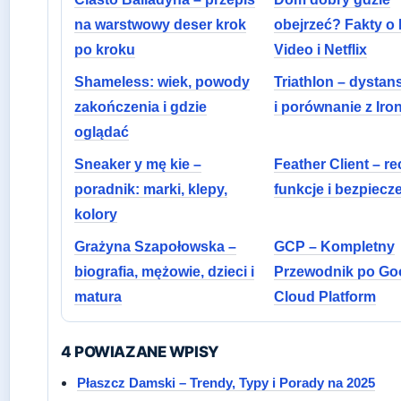
na warstwowy deser krok
obejrzeć? Fakty o
po kroku
Video i Netflix
Shameless: wiek, powody
Triathlon – dystan
zakończenia i gdzie
i porównanie z Ir
oglądać
Sneaker y mę kie –
Feather Client – re
poradnik: marki, klepy,
funkcje i bezpiecz
kolory
Grażyna Szapołowska –
GCP – Kompletny
biografia, mężowie, dzieci i
Przewodnik po Go
matura
Cloud Platform
4 POWIAZANE WPISY
Płaszcz Damski – Trendy, Typy i Porady na 2025